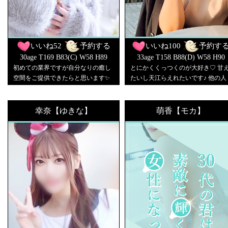
いいね
52
予約する
いいね
100
予約す
30age T169 B83(C) W58 H89
33age T158 B88(D) W58 H90
初めての業界ですが自分なりの癒し
とにかくくっつくのが大好き♡ 甘
空間をご提供できたらと思います✨
たいし天江らえれたいです♪ 他の人
よろしくお願いいたします🥰💖
には見せない姿を私だけに見せてほ
しいです♡
幸奈【ゆきな】
萌香【モカ】