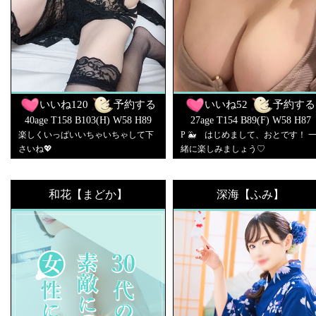
いいね
120
予約する
いいね
52
予約する
40age T158 B103(H) W58 H89
27age T154 B89(F) W58 H87
楽しくいっぱいいちゃいちゃして下
P 🐳 はじめまして、おとです！ 
さいね💖
緒に楽しみましょう♡
和花【まどか】
深海【ふみ】