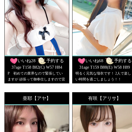
いいね
28
予約する
いいね
68
予約する
37age T158 B82(C) W57 H84
31age T159 B88(E) W58 H89
P 初めての業界なので緊張してい
明るく元気な瑠衣です！ 2人で楽し
ますが 頑張って御奉仕しますので宜
い時間を過ごしましょう！！
しくお願いします♪
亜耶【アヤ】
有咲【アリサ】