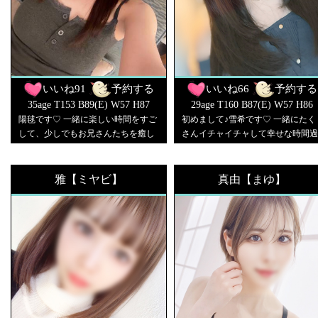
いいね
91
予約する
いいね
66
予約する
35age T153 B89(E) W57 H87
29age T160 B87(E) W57 H86
陽毬です♡ 一緒に楽しい時間をすご
初めまして♪雪希です♡ 一緒にたく
して、少しでもお兄さんたちを癒し
さんイチャイチャして幸せな時間過
たいです♡
ごしましょ♡ よろしくお願いしま
♡
雅【ミヤビ】
真由【まゆ】