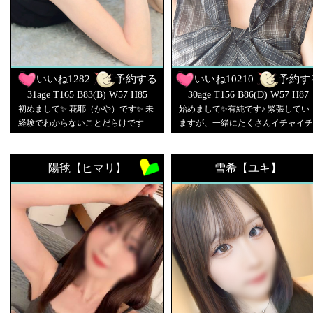
くリードしてもらえたら心強いです
し、たくさん甘えてもらえるのも大
歓迎です♡ お会いできるのを楽しみ
にしていますね。
いいね
1282
予約する
いいね
10210
予約す
31age T165 B83(B) W57 H85
30age T156 B86(D) W57 H87
初めまして✨ 花耶（かや）です✨ 未
始めまして✨有純です♪ 緊張してい
経験でわからないことだらけです
ますが、一緒にたくさんイチャイチ
が、 優しくお願いします♪一所懸命
ャしましょう♪ 皆様に合えるのを楽
頑張ります♪
しみにしています♡
陽毬【ヒマリ】
雪希【ユキ】