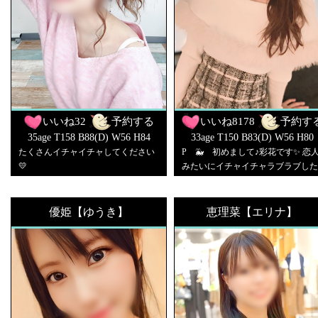
いいね
32
予約する
いいね
8178
予約す
35age T158 B88(D) W56 H84
33age T150 B83(D) W56 H80
たくさんイチャイチャしてください
P 🐳 初めまして♪彩花です✨ 恋
💛
みたいにイチャイチャラブラブした
いな💖 まだ分からない事だらけで
が、仲良くして下さい✨
優姫【ゆうき】
恵理菜【エリナ】