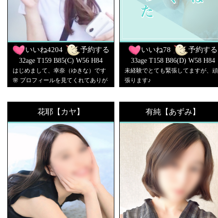
いいね
4204
予約する
いいね
78
予約する
32age T159 B85(C) W56 H84
33age T158 B86(D) W58 H84
はじめまして、幸奈（ゆきな）です
未経験でとても緊張してますが、頑
🌸 プロフィールを見てくれてありが
張ります♪
とうございます♡ 人のお話を聞くの
が大好きで、「つい色々話しちゃ
う」って言われることが多いです。
花耶【カヤ】
有純【あずみ】
多趣味なので、どんなお話でも楽し
くお話できたら嬉しいなと思ってい
ます✨ 吸い込まれそうって言っても
らえることのある瞳も、私のちょっ
としたチャームポイントです…♡ こ
のお仕事は初めてで、まだまだ緊張
もありますが、その分ひとつひとつ
の時間を大切にしたい気持ちは誰に
も負けません👍 皆さんといちゃいち
ゃしながら、温かくて幸せな時間を
一緒に過ごせたら嬉しいです💕 優し