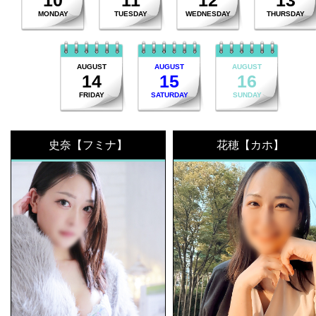
10
11
12
13
MONDAY
TUESDAY
WEDNESDAY
THURSDAY
AUGUST
AUGUST
AUGUST
14
15
16
FRIDAY
SATURDAY
SUNDAY
史奈【フミナ】
花穂【カホ】