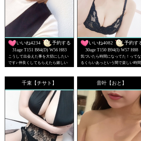
いいね
4234
予約する
いいね
4082
予約す
31age T151 B84(D) W56 H83
30age T150 B94(I) W57 H88
こうして出会えた事を大切にしたい
気づいたら時間になってた！ってな
です♪ 仲良くしてもらえたら嬉しい
るくらいあっという間で楽しい時間
です♡
を一緒に過ごしましょう♡
千束【チサト】
音叶【おと】