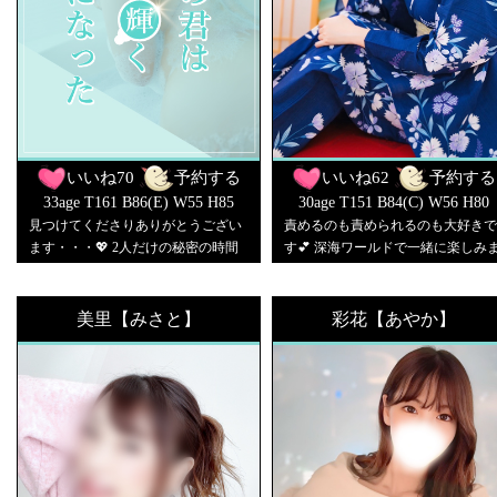
いいね
70
予約する
いいね
62
予約する
33age T161 B86(E) W55 H85
30age T151 B84(C) W56 H80
見つけてくださりありがとうござい
責めるのも責められるのも大好きで
ます・・・💖 2人だけの秘密の時間
す💕 深海ワールドで一緒に楽しみ
をすごしましょ・・・？
しょう♡
美里【みさと】
彩花【あやか】