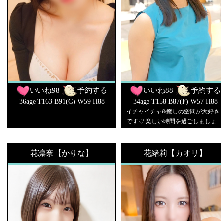
いいね
98
予約する
いいね
88
予約する
36age T163 B91(G) W59 H88
34age T158 B87(F) W57 H88
イチャイチャ&癒しの空間が大好き
です♡ 楽しい時間を過ごしましょ
う！
花凛奈【かりな】
花緒莉【カオリ】