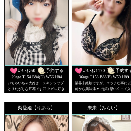
いいね
50
予約する
いいね
1170
予約す
29age T154 B84(D) W56 H84
36age T158 B88(F) W59 H89
いちゃいちゃ大好き、スキンシップ
業界未経験ですが、エッチな事に以
とりたがりな芹花です♡ クビレ好き
前から興味津々で(笑) 思い立って入
のお兄さん、お尻好きなお兄さんは
店しました！いっぱい素敵な時間を
絶対会いに来て！ 一緒にいっぱい気
過ごして癒されてくださいね♡
持ちよくなろ～ね♪
梨愛姫【りあら】
未来【みらい】