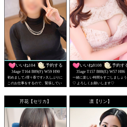
外のお問い合わせは 受け付けており
ません🦖🦖 予約してくれたらウキウ
キ🥨💓
いいね
104
予約する
いいね
8108
予約す
34age T164 B89(F) W59 H90
35age T157 B88(E) W57 H86
初めまして♪理々香です♪ 久しぶりに
一緒に楽しい時間をすごしましょう
このお仕事をするので、緊張してい
♡ よろしくお願いします♡
ますが、 一緒に楽しくイチャイチャ
しましょう♡
芹花【セリカ】
凛【リン】