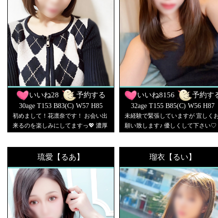
いいね
28
予約する
いいね
8156
予約す
30age T153 B83(C) W57 H85
32age T155 B85(C) W56 H87
初めまして！花凛奈です！ お会い出
未経験で緊張していますが 宜しく
来るのを楽しみにしてますっ💖 濃厚
願い致します♪ 優しくして下さい♡
なおp時間にしましょう✨
琉愛【るあ】
瑠衣【るい】