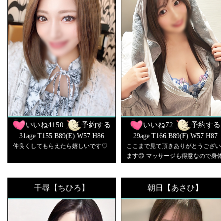
いいね
4150
予約する
いいね
72
予約する
31age T155 B89(E) W57 H86
29age T166 B89(F) W57 H87
仲良くしてもらえたら嬉しいです♡
ここまで見て頂きありがとうござい
ます😊 マッサージも得意なので身
もあそこも気持ち良くなりたいお兄
様ぜひお待ちしてます♡♡ 来てよ
ったまた会いたい♡♡って思って貰
千尋【ちひろ】
朝日【あさひ】
えるようにがんばります♡♡