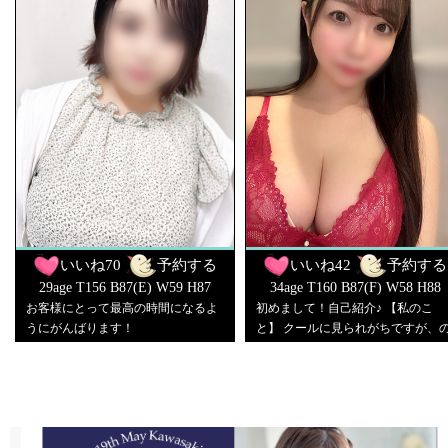
いいね
70
予約する
いいね
42
予約する
29age T156 B87(E) W59 H87
34age T160 B87(F) W58 H88
お客様にとって最高の時間になるよ
初めまして！自己紹介♪ 【私のこ
うにがんばります！
と】 クールに見られがちですが、
ほほんとしてます🐰 モデル体型と
ではなくむっちりしているので、 
にむにが好きな彼氏くんに好かれた
ら嬉しいです💖 結構、ち〇びが敏
さん/// 癒されるってよく言って頂け
ます♪ お話するのもえっちな事も大