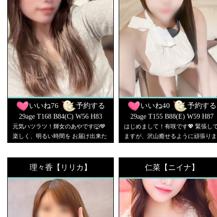
いいね
76
予約する
いいね
40
予約する
29age T168 B84(C) W56 H83
29age T155 B88(E) W59 H87
元気ハツラツ！輝女のあやです🐺💙
はじめまして！有咲です💖 緊張し
楽しく、明るい時間を お届け出来た
ますが、沢山癒せるように頑張りま
ら嬉しいです🤤🔆🔆 お兄さん達によ
す！ 甘えられることと、責めるこ
く褒められる所🤭💓 🌻すぐに打ち解
が大好き💖 沢山いちゃいちゃしま
ける性格 🌻モデルさんみたい 🌻親し
ょう✨
理々香【リリカ】
仁菜【ニイナ】
みやすいのに、ふとした真顔が綺麗
友達から始まっての、、、急展開が
♥️ 今の私にドキドキしてくれますか
🙈？ まずは友達から始めよ？🫣🩷 ご
予約専用LINE @183zawjr ※ご予約以