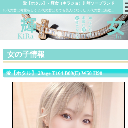
蛍【ホタル】 - 輝女（キラジョ）川崎ソープランド
10代の君は可愛らしく 20代の君はとても美人になった 30代の君は素敵に輝く女性になった
女の子情報
蛍【ホタル】 29age T164 B89(E) W58 H90