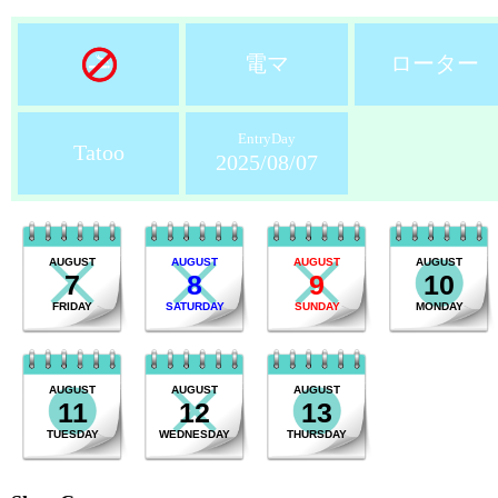
電マ
ローター
EntryDay
Tatoo
2025/08/07
AUGUST
AUGUST
AUGUST
AUGUST
7
8
9
10
FRIDAY
SATURDAY
SUNDAY
MONDAY
AUGUST
AUGUST
AUGUST
11
12
13
TUESDAY
WEDNESDAY
THURSDAY