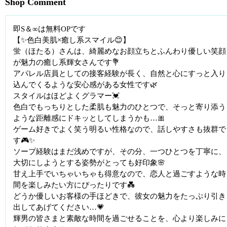
Shop Comment
即S＆∞は無料OPです
【✨色白美肌×癒し系スマイル😊】
蛍（ほたる）さんは、綺麗めなお顔立ちとふんわり優しい笑顔
が魅力の癒し系輝女さんです💐
アパレル店員としての接客経験が長く、自然と心にすっと入り
込んでくるような安心感がある女性です🌿
スタイルはほどよくグラマー💓
色白でもっちりとした柔肌も魅力のひとつで、そっと寄り添う
ような距離感にドキッとしてしまうかも…🎀
ゲーム好きでよく笑う明るい性格なので、話しやすさも抜群で
す🎮✨
ソープ経験はまだ浅めですが、その分、一つひとつを丁寧に、
大切にしようとする姿勢がとっても好印象🌸
甘え上手でいちゃいちゃも得意なので、恋人と過ごすような時
間を楽しみたい方にぴったりです💑
どうか優しいお客様の手ほどきで、彼女の魅力をたっぷり引き
出してあげてください…💗
輝男の皆さまと素敵な時間を過ごせることを、心より楽しみに