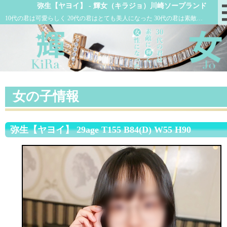
弥生【ヤヨイ】 - 輝女（キラジョ）川崎ソープランド
10代の君は可愛らしく 20代の君はとても美人になった 30代の君は素敵に輝く女性になった
女の子情報
弥生【ヤヨイ】 29age T155 B84(D) W55 H90