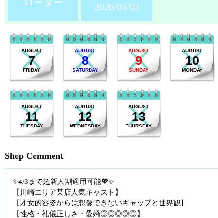
ローター
2026/03/03
AUGUST
AUGUST
AUGUST
AUGUST
7
8
9
10
FRIDAY
SATURDAY
SUNDAY
MONDAY
AUGUST
AUGUST
AUGUST
11
12
13
TUESDAY
WEDNESDAY
THURSDAY
Shop Comment
✨4/3まで超新人割適用可能💖✨
【川崎エリア某店人気キャスト】
【才女的容姿からは想像できないギャップと世界観】
【性格・礼儀正しさ・愛嬌◎◎◎◎◎】