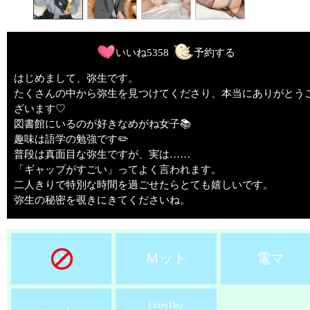
いいね
5358
予約する
はじめまして、弥生です。
たくさんの中から弥生を見つけてくださり、本当にありがとう
ざいます♡
図書館にいるのが好きなめがね女子📚
趣味は語学の勉強です✏️
普段は真面目な弥生ですが、実は……
「ギャップがすごい」ってよく言われます。
二人きりで特別な時間を過ごせたらとても嬉しいです。
弥生の秘密を覗きにきてくださいね。
Ｍット
電マ
EntryDay