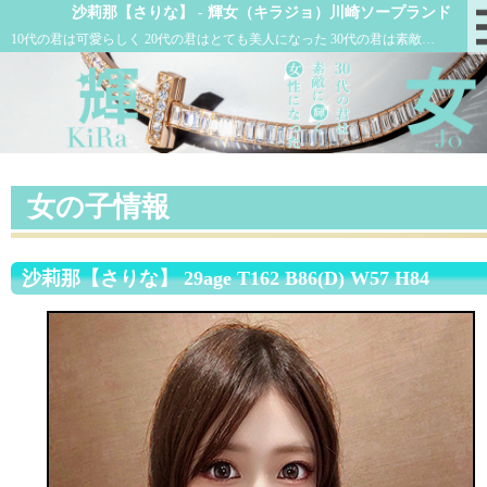
沙莉那【さりな】 - 輝女（キラジョ）川崎ソープランド
10代の君は可愛らしく 20代の君はとても美人になった 30代の君は素敵に輝く女性になった
女の子情報
沙莉那【さりな】 29age T162 B86(D) W57 H84