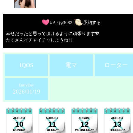
いいね
3082
予約する
幸せだったと思って頂けるように頑張ります💖
たくさんイチャイチャしようね??
IQOS
電マ
ローター
EntryDay
2026/01/19
AUGUST
AUGUST
AUGUST
AUGUST
10
11
12
13
MONDAY
TUESDAY
WEDNESDAY
THURSDAY