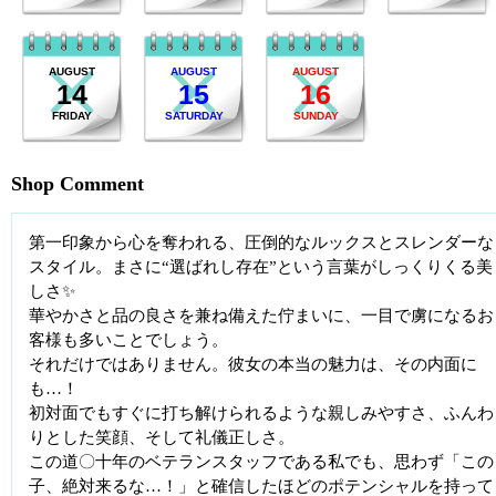
AUGUST
AUGUST
AUGUST
14
15
16
FRIDAY
SATURDAY
SUNDAY
Shop Comment
第一印象から心を奪われる、圧倒的なルックスとスレンダーな
スタイル。まさに“選ばれし存在”という言葉がしっくりくる美
しさ✨
華やかさと品の良さを兼ね備えた佇まいに、一目で虜になるお
客様も多いことでしょう。
それだけではありません。彼女の本当の魅力は、その内面に
も…！
初対面でもすぐに打ち解けられるような親しみやすさ、ふんわ
りとした笑顔、そして礼儀正しさ。
この道〇十年のベテランスタッフである私でも、思わず「この
子、絶対来るな…！」と確信したほどのポテンシャルを持って