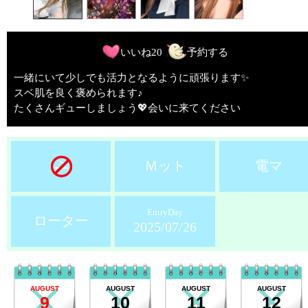
いいね
20
予約する
一緒にいて少しでも活力となるように頑張ります✨
スベ肌を良く褒められます♪
たくさんギューしましょう💖会いに来てください
Ｍット
電マ
EntryDay
ローター
2025/07/26
AUGUST
AUGUST
AUGUST
AUGUST
9
10
11
12