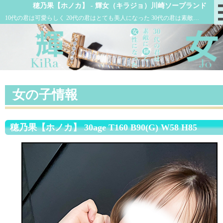
穂乃果【ホノカ】 - 輝女（キラジョ）川崎ソープランド
10代の君は可愛らしく 20代の君はとても美人になった 30代の君は素敵に輝く女性になった
女の子情報
穂乃果【ホノカ】 30age T160 B90(G) W58 H85