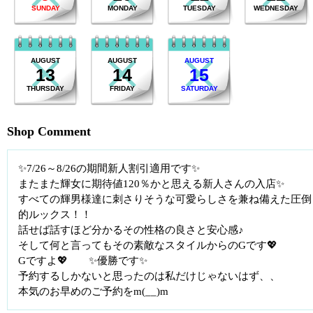
SUNDAY
MONDAY
TUESDAY
WEDNESDAY
AUGUST
AUGUST
AUGUST
13
14
15
THURSDAY
FRIDAY
SATURDAY
Shop Comment
✨7/26～8/26の期間新人割引適用です✨
またまた輝女に期待値120％かと思える新人さんの入店✨
すべての輝男様達に刺さりそうな可愛らしさを兼ね備えた圧倒
的ルックス！！
話せば話すほど分かるその性格の良さと安心感♪
そして何と言ってもその素敵なスタイルからのGです💖
Gですよ💖 ✨優勝です✨
予約するしかないと思ったのは私だけじゃないはず、、
本気のお早めのご予約をm(__)m