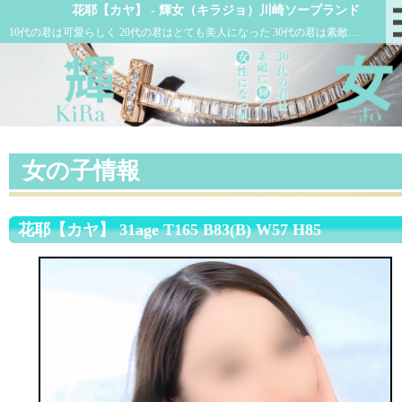
花耶【カヤ】 - 輝女（キラジョ）川崎ソープランド
10代の君は可愛らしく 20代の君はとても美人になった 30代の君は素敵に輝く女性になった
女の子情報
花耶【カヤ】 31age T165 B83(B) W57 H85