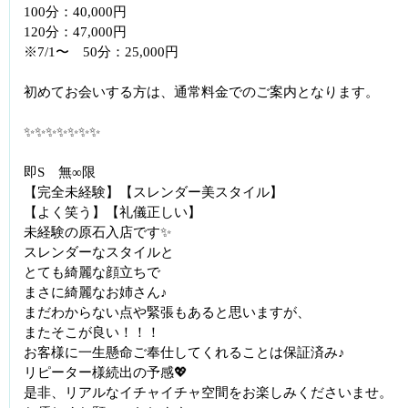
100分：40,000円
120分：47,000円
※7/1〜 50分：25,000円
初めてお会いする方は、通常料金でのご案内となります。
✨✨✨✨✨✨✨
即S 無∞限
【完全未経験】【スレンダー美スタイル】
【よく笑う】【礼儀正しい】
未経験の原石入店です✨
スレンダーなスタイルと
とても綺麗な顔立ちで
まさに綺麗なお姉さん♪
まだわからない点や緊張もあると思いますが、
またそこが良い！！！
お客様に一生懸命ご奉仕してくれることは保証済み♪
リピーター様続出の予感💖
是非、リアルなイチャイチャ空間をお楽しみくださいませ。