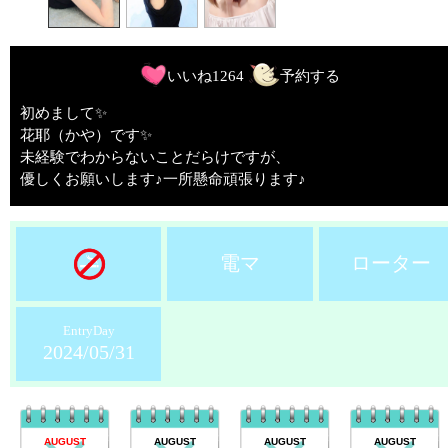
いいね
1264
予約する
初めまして✨
花耶（かや）です✨
未経験でわからないことだらけですが、
優しくお願いします♪一所懸命頑張ります♪
電マ
ローター
EntryDay
2024/05/31
AUGUST
AUGUST
AUGUST
AUGUST